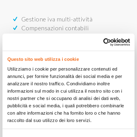
Gestione iva multi-attività
Compensazioni contabili
clienti/fornitori
Analisi per dimensioni
Situazioni contabili
Questo sito web utilizza i cookie
Budget
Utilizziamo i cookie per personalizzare contenuti ed
Gestione plafond iva
annunci, per fornire funzionalità dei social media e per
Gestione articolo 62
analizzare il nostro traffico. Condividiamo inoltre
Gestione stampe per ENR (Ente
informazioni sul modo in cui utilizza il nostro sito con i
Nazionale Risi)
nostri partner che si occupano di analisi dei dati web,
pubblicità e social media, i quali potrebbero combinarle
Acquisti
con altre informazioni che ha fornito loro o che hanno
raccolto dal suo utilizzo dei loro servizi.
Selezione