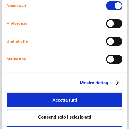
Controllo prezzi fornitore
Necessari
del
Analisi acquistato per
consenso
fornitore/articolo
Preferenze
Fatturazione ricevimenti, addebiti da
fornitori, fatture e autofatture
Statistiche
Tariffe e controllo fatture vettori
Vendite
Marketing
Mostra dettagli
Liste di prelievo
Aggiornamento massivo prezzi
Accetta tutti
Analisi venduto per
agente/cliente/articolo
Consenti solo i selezionati
Controllo prezzi cliente